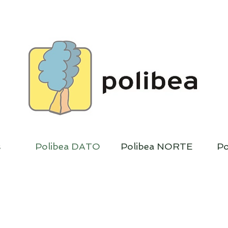
s
Polibea DATO
Polibea NORTE
Po
a DATO II