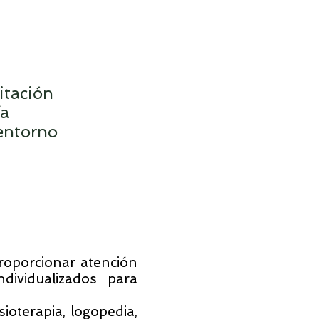
itación
ía
entorno
proporcionar atención
ndividualizados para
ioterapia, logopedia,